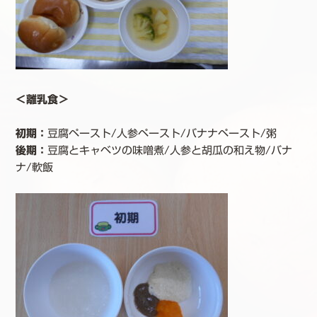
＜離乳食＞
初期：
豆腐ペースト/人参ペースト/バナナペースト/粥
後期
：
豆腐とキャベツの味噌煮/人参と胡瓜の和え物/バナ
ナ/軟飯