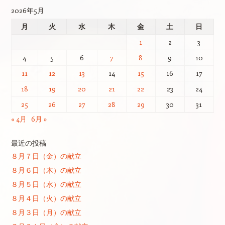
2026年5月
月
火
水
木
金
土
日
1
2
3
4
5
6
7
8
9
10
11
12
13
14
15
16
17
18
19
20
21
22
23
24
25
26
27
28
29
30
31
« 4月
6月 »
最近の投稿
８月７日（金）の献立
８月６日（木）の献立
８月５日（水）の献立
８月４日（火）の献立
８月３日（月）の献立