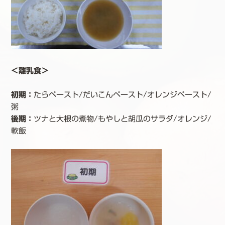
＜離乳食＞
初期：
たらペースト/だいこんペースト/オレンジペースト/
粥
後期
：
ツナと大根の煮物/もやしと胡瓜のサラダ/オレンジ/
軟飯