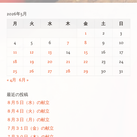
2026年5月
月
火
水
木
金
土
日
1
2
3
4
5
6
7
8
9
10
11
12
13
14
15
16
17
18
19
20
21
22
23
24
25
26
27
28
29
30
31
« 4月
6月 »
最近の投稿
８月５日（水）の献立
８月４日（火）の献立
８月３日（月）の献立
７月３１日（金）の献立
７月３０日（木）の献立