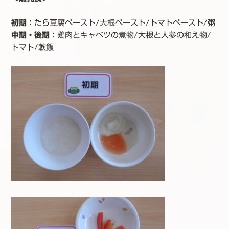
初期：
たら豆腐ペースト/大根ペースト/トマトペースト/粥
中期・後期
：
鶏肉とキャベツの煮物/大根と人参の和え物/
トマト/軟飯