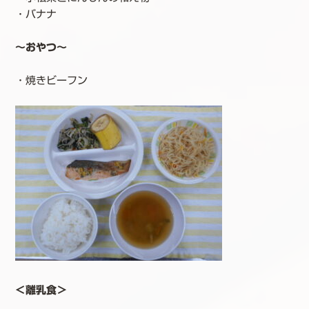
・バナナ
～おやつ～
・焼きビーフン
＜離乳食＞