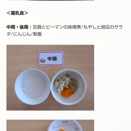
＜離乳食＞
中期・後期
：
豆腐とピーマンの味噌煮/もやしと胡瓜のサラ
ダ/にんじん/軟飯