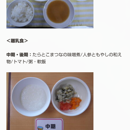
＜離乳食＞
中期・後期
：
たらとこまつなの味噌煮/人参ともやしの和え
物/トマト/粥・軟飯