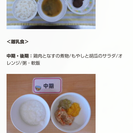
＜離乳食＞
中期・後期
：
鶏肉となすの煮物/もやしと胡瓜のサラダ/オ
レンジ/粥・軟飯