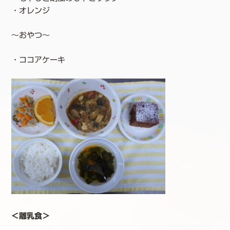
・オレンジ
～おやつ～
・ココアケーキ
＜離乳食＞