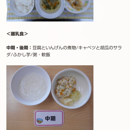
＜離乳食＞
中期・後期
：
豆腐といんげんの煮物/キャベツと胡瓜のサラ
ダ/ふかし芋/粥・軟飯