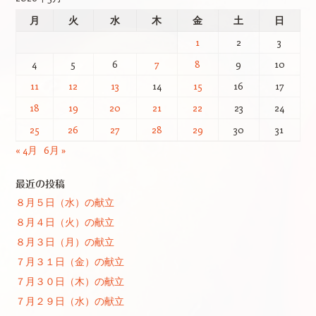
月
火
水
木
金
土
日
1
2
3
4
5
6
7
8
9
10
11
12
13
14
15
16
17
18
19
20
21
22
23
24
25
26
27
28
29
30
31
« 4月
6月 »
最近の投稿
８月５日（水）の献立
８月４日（火）の献立
８月３日（月）の献立
７月３１日（金）の献立
７月３０日（木）の献立
７月２９日（水）の献立