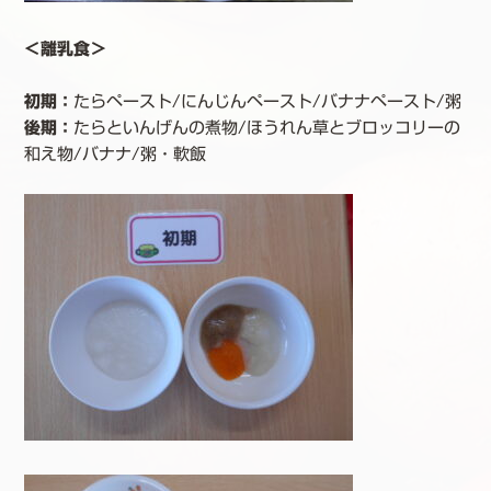
＜離乳食＞
初期：
たらペースト/にんじんペースト/バナナペースト/粥
後期
：
たらといんげんの煮物/ほうれん草とブロッコリーの
和え物/バナナ/粥・軟飯