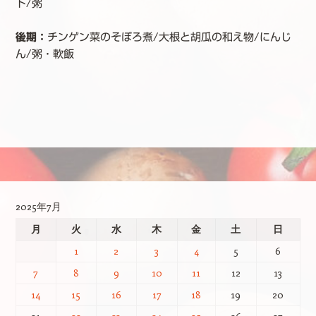
ト/粥
後期：
チンゲン菜のそぼろ煮/大根と胡瓜の和え物/にんじ
ん/粥・軟飯
投稿ナビゲーション
2025年7月
月
火
水
木
金
土
日
1
2
3
4
5
6
7
8
9
10
11
12
13
14
15
16
17
18
19
20