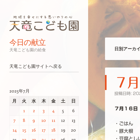
今日の献立
日別アーカイ
天竜こども園の給食
ナビゲーション
コンテンツへスキップ
天竜こども園サイトへ戻る
７月
2025年7月
投稿日時:
20
月
火
水
木
金
土
日
７月１６日
1
2
3
4
5
6
7
8
9
10
11
12
13
・ごはん
14
15
16
17
18
19
20
・豚大根
・豆腐とし
21
22
23
24
25
26
27