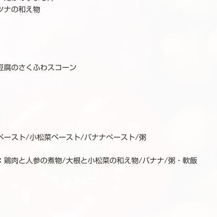
ツナの和え物
豆腐のさくふわスコーン
ペースト/小松菜ペースト/バナナぺースト/粥
：
鶏肉と人参の煮物/大根と小松菜の和え物/バナナ/粥・軟飯