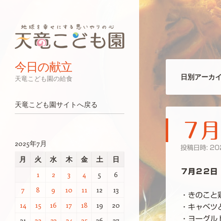
今日の献立
日別アーカイ
天竜こども園の給食
ナビゲーション
コンテンツへスキップ
天竜こども園サイトへ戻る
７月
2025年7月
投稿日時:
20
月
火
水
木
金
土
日
７月２２日
1
2
3
4
5
6
7
8
9
10
11
12
13
・きのこと
14
15
16
17
18
19
20
・キャベツ
・ヨーグル
21
22
23
24
25
26
27