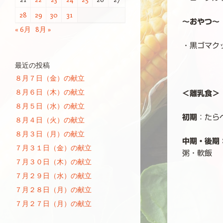
28
29
30
31
～おやつ～
« 6月
8月 »
・黒ゴマク
最近の投稿
８月７日（金）の献立
８月６日（木）の献立
＜離乳食＞
８月５日（水）の献立
初期
：たら
８月４日（火）の献立
８月３日（月）の献立
中期・後期
７月３１日（金）の献立
粥・軟飯
７月３０日（木）の献立
７月２９日（水）の献立
７月２８日（月）の献立
７月２７日（月）の献立