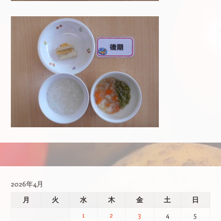
投稿ナビゲーション
2026年4月
月
火
水
木
金
土
日
1
2
3
4
5