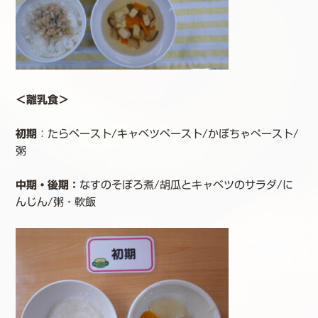
＜離乳食＞
初期
：たらペースト/キャベツペースト/かぼちゃぺースト/
粥
中期・後期：
なすのそぼろ煮/胡瓜とキャベツのサラダ/に
んじん/粥・軟飯