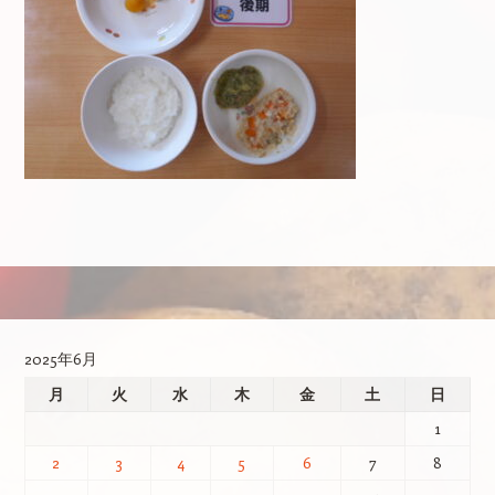
投稿ナビゲーション
2025年6月
月
火
水
木
金
土
日
1
2
3
4
5
6
7
8