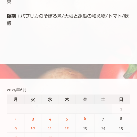
粥
後期：
パプリカのそぼろ煮/大根と胡瓜の和え物/トマト/軟
飯
投稿ナビゲーション
2025年6月
月
火
水
木
金
土
日
1
2
3
4
5
6
7
8
9
10
11
12
13
14
15