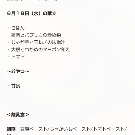
６月１８日（水）の献立
・ごはん
・鶏肉とパプリカの炒め物
・じゃが芋と玉ねぎの味噌汁
・大根とわかめのマヨポン和え
・トマト
～おやつ～
・甘食
＜離乳食＞
初期
：豆腐ペースト/じゃがいもペースト/トマトぺースト/