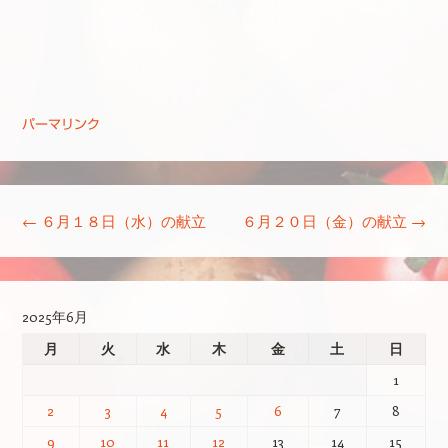
パーマリンク
投稿ナビゲーション
←
６月１８日（水）の献立
６月２０日（金）の献立
→
2025年6月
月
火
水
木
金
土
日
1
2
3
4
5
6
7
8
9
10
11
12
13
14
15