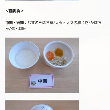
＜離乳食＞
中期・後期：
なすのそぼろ煮/大根と人参の和え物/かぼち
ゃ/粥・軟飯