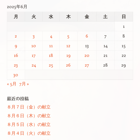
2025年6月
月
火
水
木
金
土
日
1
2
3
4
5
6
7
8
9
10
11
12
13
14
15
16
17
18
19
20
21
22
23
24
25
26
27
28
29
30
« 5月
7月 »
最近の投稿
８月７日（金）の献立
８月６日（木）の献立
８月５日（水）の献立
８月４日（火）の献立