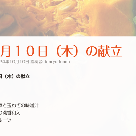
月１０日（木）の献立
24年10月10日
投稿者:
tenryu-lunch
日（木）の献立
草と玉ねぎの味噌汁
の磯香和え
ルーツ