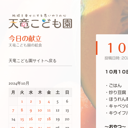
今日の献立
１０
天竜こども園の給食
投稿日時:
20
ナビゲーション
コンテンツへスキップ
天竜こども園サイトへ戻る
１０月１０
2024年10月
・ごはん
月
火
水
木
金
土
日
・炒り豆腐
・ほうれん
1
2
3
4
5
6
・キャベツ
7
8
9
10
11
12
13
・キウイフ
14
15
16
17
18
19
20
～おやつ～
21
22
23
24
25
26
27