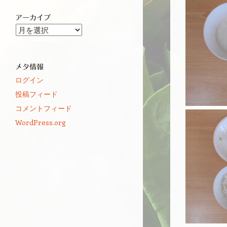
アーカイブ
ア
ー
カ
イ
メタ情報
ブ
ログイン
投稿フィード
コメントフィード
WordPress.org