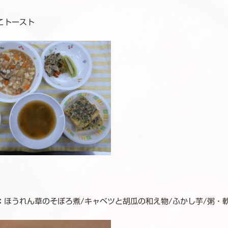
こトースト
：
ほうれん草のそぼろ煮/キャベツと胡瓜の和え物/ふかし芋/粥・