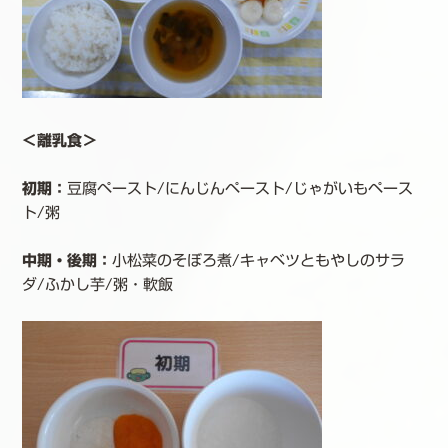
＜離乳食＞
初期：
豆腐ペースト/にんじんペースト/じゃがいもペース
ト/粥
中期・後期：
小松菜のそぼろ煮/キャベツともやしのサラ
ダ/ふかし芋/粥・軟飯