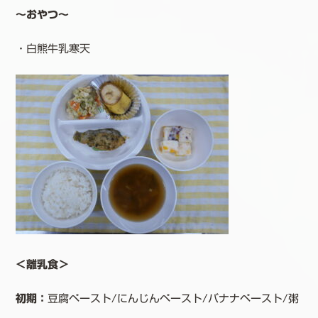
～おやつ～
・白熊牛乳寒天
＜離乳食＞
初期：
豆腐ペースト/にんじんペースト/バナナペースト/粥