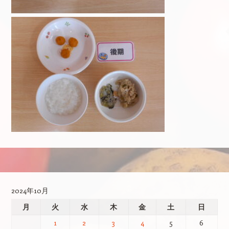
投稿ナビゲーション
2024年10月
月
火
水
木
金
土
日
1
2
3
4
5
6