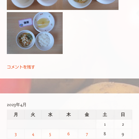
コメントを残す
投稿ナビゲーション
2023年4月
月
火
水
木
金
土
日
1
2
3
4
5
6
7
8
9