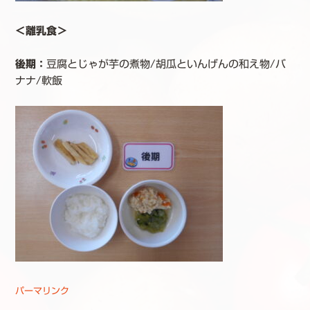
＜離乳食＞
後期：
豆腐とじゃが芋の煮物/胡瓜といんげんの和え物/バ
ナナ/軟飯
パーマリンク