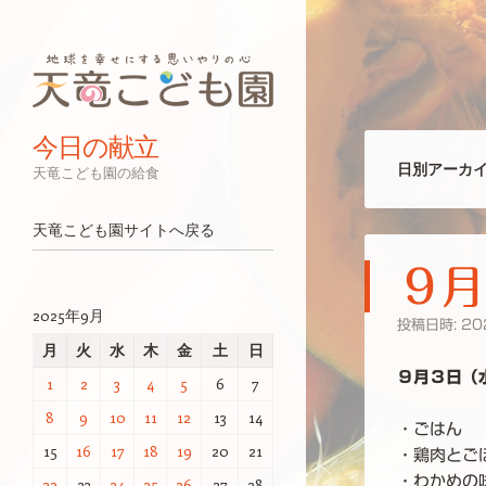
今日の献立
日別アーカイ
天竜こども園の給食
ナビゲーション
コンテンツへスキップ
天竜こども園サイトへ戻る
９月
2025年9月
投稿日時:
20
月
火
水
木
金
土
日
９月３日（
1
2
3
4
5
6
7
8
9
10
11
12
13
14
・ごはん
15
16
17
18
19
20
21
・鶏肉とご
・わかめの
22
23
24
25
26
27
28