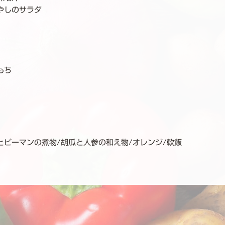
やしのサラダ
もち
とピーマンの煮物/胡瓜と人参の和え物/オレンジ/軟飯
ョン