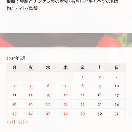
後期：
豆腐とチンゲン菜の煮物/もやしとキャベツの和え
物/トマト/軟飯
投稿ナビゲーション
2025年8月
月
火
水
木
金
土
日
1
2
3
4
5
6
7
8
9
10
11
12
13
14
15
16
17
18
19
20
21
22
23
24
25
26
27
28
29
30
31
« 7月
9月 »