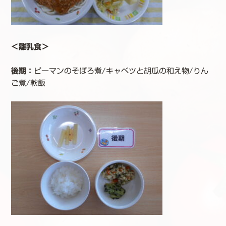
＜離乳食＞
後期：
ピーマンのそぼろ煮/キャベツと胡瓜の和え物/りん
ご煮/軟飯