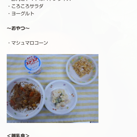
・ころころサラダ
・ヨーグルト
～おやつ～
・マシュマロコーン
＜離乳食＞