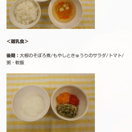
＜離乳食＞
後期：
大根のそぼろ煮/もやしときゅうりのサラダ/トマト/
粥・軟飯