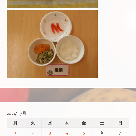
投稿ナビゲーション
2024年7月
月
火
水
木
金
土
日
1
2
3
4
5
6
7