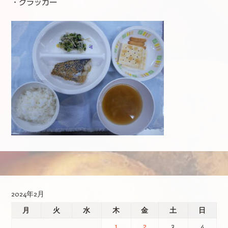
・クラッカー
投稿ナビゲーション
2024年2月
月
火
水
木
金
土
日
1
2
3
4