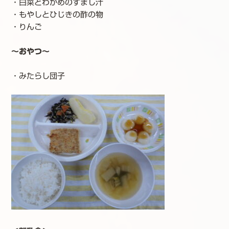
・白菜とわかめのすまし汁
・もやしとひじきの酢の物
・りんご
～おやつ～
・みたらし団子