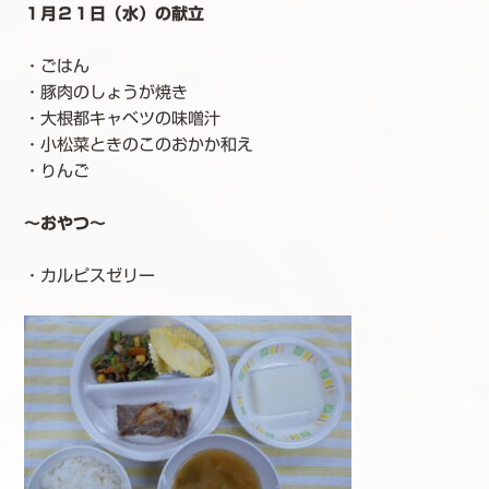
１月２１日（水）の献立
・ごはん
・豚肉のしょうが焼き
・大根都キャベツの味噌汁
・小松菜ときのこのおかか和え
・りんご
～おやつ～
・カルピスゼリー