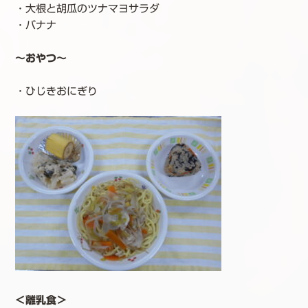
・大根と胡瓜のツナマヨサラダ
・バナナ
～おやつ～
・ひじきおにぎり
＜離乳食＞