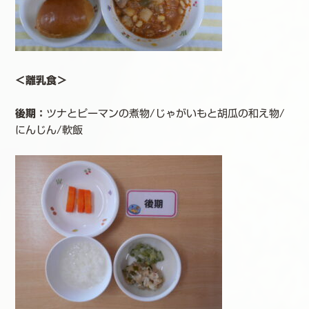
＜離乳食＞
後期：
ツナとピーマンの煮物/じゃがいもと胡瓜の和え物/
にんじん/軟飯