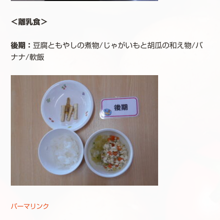
＜離乳食＞
後期：
豆腐ともやしの煮物/じゃがいもと胡瓜の和え物/バ
ナナ/軟飯
パーマリンク