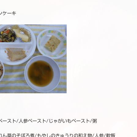
ンケーキ
ペースト/人参ペースト/じゃがいもペースト/粥
れん草のそぼろ煮/もやしのきゅうりの和え物/人参/軟飯