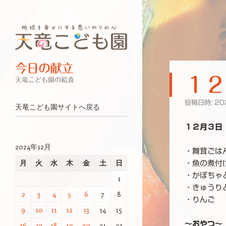
今日の献立
１２
天竜こども園の給食
投稿日時:
20
ナビゲーション
コンテンツへスキップ
天竜こども園サイトへ戻る
１２月３日
2024年12月
・舞茸ごは
月
火
水
木
金
土
日
・魚の煮付
・かぼちゃ
1
・きゅうり
2
3
4
5
6
7
8
・りんご
9
10
11
12
13
14
15
～おやつ～
16
17
18
19
20
21
22