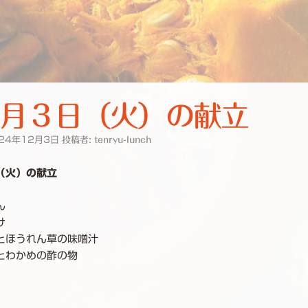
月３日（火）の献立
24年12月3日
投稿者:
tenryu-lunch
（火）の献立
ん
け
とほうれん草の味噌汁
とわかめの酢の物