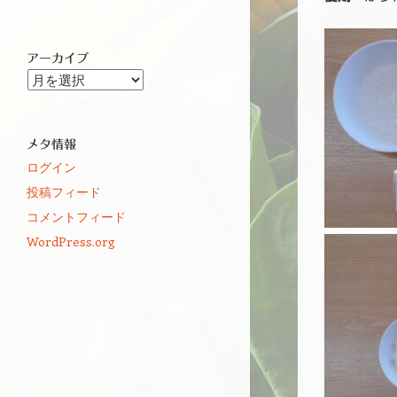
アーカイブ
ア
ー
カ
イ
メタ情報
ブ
ログイン
投稿フィード
コメントフィード
WordPress.org